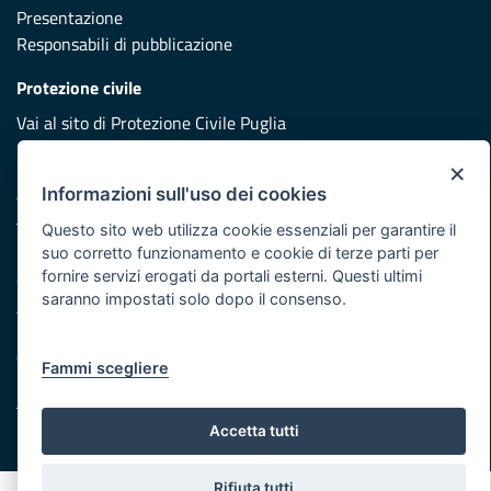
Presentazione
Responsabili di pubblicazione
Protezione civile
Vai al sito di Protezione Civile Puglia
Iniziativa finanziata con risorse del POR Puglia 2014/2020 -
×
Asse XI
Informazioni sull'uso dei cookies
Questo sito web utilizza cookie essenziali per garantire il
suo corretto funzionamento e cookie di terze parti per
Note legali
fornire servizi erogati da portali esterni. Questi ultimi
Cookie e privacy
saranno impostati solo dopo il consenso.
Atti di notifica
Feed RSS
Servizi Intranet
Fammi scegliere
Accetta tutti
© Regione Puglia
Rifiuta tutti