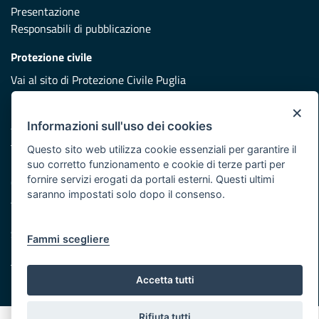
Presentazione
Responsabili di pubblicazione
Protezione civile
Vai al sito di Protezione Civile Puglia
Iniziativa finanziata con risorse del POR Puglia 2014/2020 -
×
Asse XI
Informazioni sull'uso dei cookies
Questo sito web utilizza cookie essenziali per garantire il
suo corretto funzionamento e cookie di terze parti per
Note legali
fornire servizi erogati da portali esterni. Questi ultimi
Cookie e privacy
saranno impostati solo dopo il consenso.
Atti di notifica
Feed RSS
Servizi Intranet
Fammi scegliere
Accetta tutti
© Regione Puglia
Rifiuta tutti