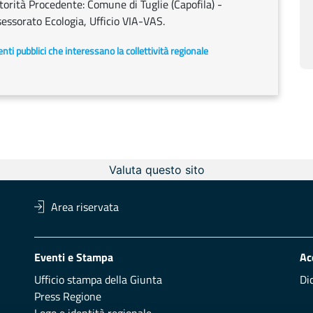
Autorità Procedente: Comune di Tuglie (Capofila) -
essorato Ecologia, Ufficio VIA-VAS.
i enti pubblici che interessano la collettività regionale
Valuta questo sito
Area riservata
Eventi e Stampa
Ac
Ufficio stampa della Giunta
Di
Press Regione