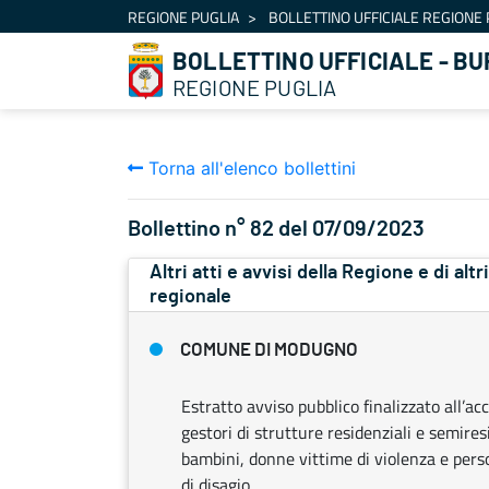
Navigation
REGIONE PUGLIA
BOLLETTINO UFFICIALE REGIONE 
Skip to Content
BOLLETTINO UFFICIALE - BU
REGIONE PUGLIA
Torna all'elenco bollettini
Bollettino n° 82 del 07/09/2023
Altri atti e avvisi della Regione e di alt
regionale
COMUNE DI MODUGNO
Estratto avviso pubblico finalizzato all’a
gestori di strutture residenziali e semires
bambini, donne vittime di violenza e perso
di disagio.