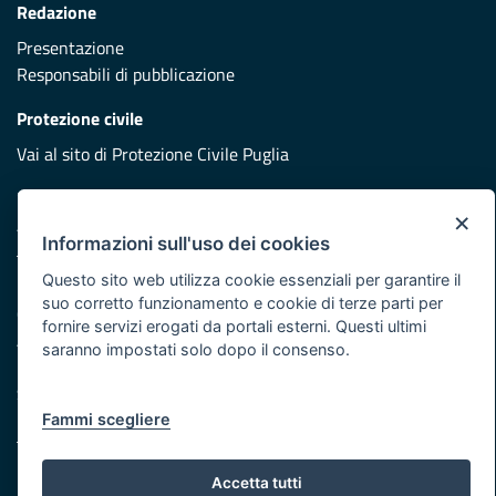
Redazione
Presentazione
Responsabili di pubblicazione
Protezione civile
Vai al sito di Protezione Civile Puglia
Iniziativa finanziata con risorse del POR Puglia 2014/2020 -
×
Asse XI
Informazioni sull'uso dei cookies
Questo sito web utilizza cookie essenziali per garantire il
Note legali
suo corretto funzionamento e cookie di terze parti per
Cookie e privacy
fornire servizi erogati da portali esterni. Questi ultimi
Atti di notifica
saranno impostati solo dopo il consenso.
Feed RSS
Servizi Intranet
Fammi scegliere
© Regione Puglia
Accetta tutti