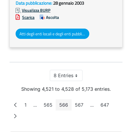
Data pubblicazione:
28 gennaio 2003
Visualizza BURP
Scarica
Ascolta
Atti degli enti locali e degli enti pubblici e privati
8 Entries
Per Page
Showing 4,521 to 4,528 of 5,173 entries.
1
...
565
566
567
...
647
Page
Intermediate Pages
Page
Page
Page
Intermediate Page
Page