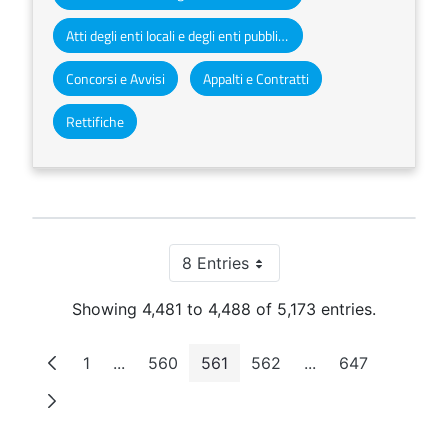
Atti degli enti locali e degli enti pubblici e privati
Concorsi e Avvisi
Appalti e Contratti
Rettifiche
8 Entries
Per Page
Showing 4,481 to 4,488 of 5,173 entries.
1
...
560
561
562
...
647
Page
Intermediate Pages
Page
Page
Page
Intermediate Page
Page