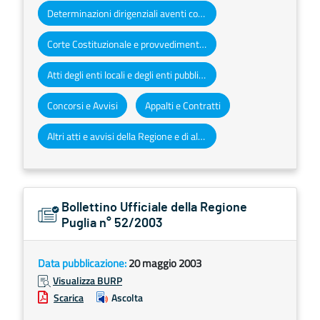
Determinazioni dirigenziali aventi contenuto di interesse generale
Corte Costituzionale e provvedimenti organi giurisdizionali
Atti degli enti locali e degli enti pubblici e privati
Concorsi e Avvisi
Appalti e Contratti
Altri atti e avvisi della Regione e di altri enti pubblici che interessano la collettività regionale
Bollettino Ufficiale della Regione
Puglia n° 52/2003
Data pubblicazione:
20 maggio 2003
Visualizza BURP
Scarica
Ascolta