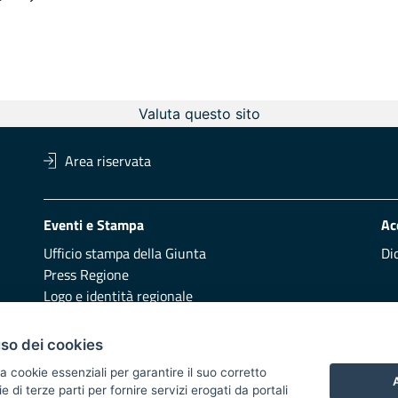
ediate Pages
Page
Valuta questo sito
Area riservata
Eventi e Stampa
Ac
Ufficio stampa della Giunta
Di
Press Regione
Logo e identità regionale
Redazione
Pr
uso dei cookies
Presentazione
Vai
a cookie essenziali per garantire il suo corretto
A
di terze parti per fornire servizi erogati da portali
Responsabili di pubblicazione