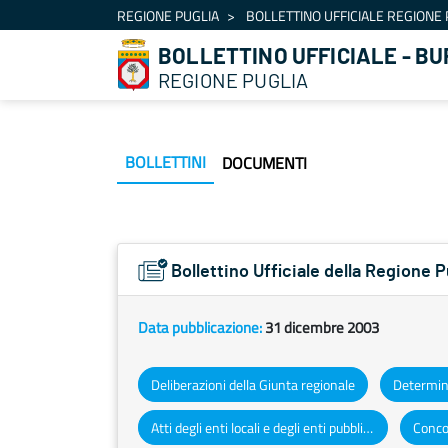
Navigation
REGIONE PUGLIA
BOLLETTINO UFFICIALE REGIONE 
Skip to Content
BOLLETTINO UFFICIALE - BU
REGIONE PUGLIA
BOLLETTINI
DOCUMENTI
Bollettino Ufficiale della Regione 
Data pubblicazione:
31 dicembre 2003
Deliberazioni della Giunta regionale
Atti degli enti locali e degli enti pubblici e privati
Concor