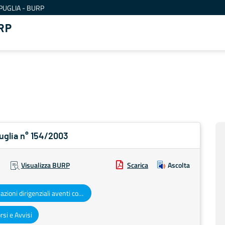
PUGLIA - BURP
RP
Puglia n° 154/2003
Visualizza BURP
Scarica
Ascolta
Determinazioni dirigenziali aventi contenuto di interesse generale
si e Avvisi