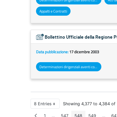
Appalti e Contratti
Bollettino Ufficiale della Regione 
Data pubblicazione:
17 dicembre 2003
Determinazioni dirigenziali aventi contenuto di interesse generale
8 Entries
Showing 4,377 to 4,384 of 5
Per Page
1
...
547
548
549
...
64