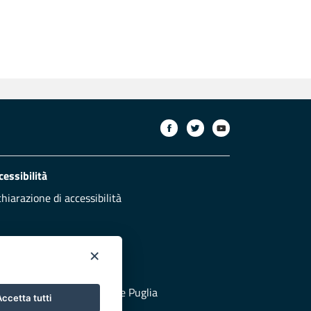
cessibilità
chiarazione di accessibilità
×
otezione civile
 al sito di Protezione Civile Puglia
ccetta tutti