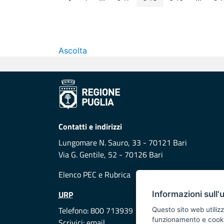
Page
Intermediate Pages
Page
Page
Page
Interm
Ascolta
Contatti e indirizzi
Lungomare N. Sauro, 33 - 70121 Bari
Via G. Gentile, 52 - 70126 Bari
Elenco PEC
e
Rubrica
URP
Informazioni sull'
Telefono: 800 713939
Questo sito web utilizz
funzionamento e cookie 
Scrivici:
email