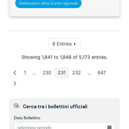
Deliberazioni della Giunta regionale
8 Entries
Per Page
Showing 1,841 to 1,848 of 5,173 entries.
1
...
230
231
232
...
647
Page
Intermediate Pages
Page
Page
Page
Intermediate Page
Page
Cerca tra i bollettini ufficiali
Data Bollettino