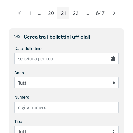
1
...
20
21
22
...
647
Page
Intermediate Pages
Page
Page
Page
Intermediate Pages
Page
Cerca tra i bollettini ufficiali
Data Bollettino
Anno
Numero
Tipo