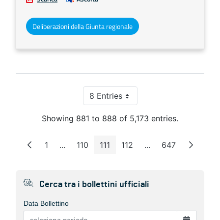
Deliberazioni della Giunta regionale
8 Entries
Per Page
Showing 881 to 888 of 5,173 entries.
1
...
110
111
112
...
647
Page
Intermediate Pages
Page
Page
Page
Intermediate Pages
Page
Cerca tra i bollettini ufficiali
Data Bollettino