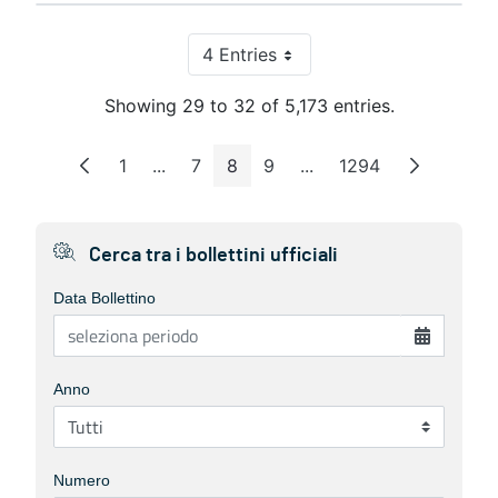
4 Entries
Per Page
Showing 29 to 32 of 5,173 entries.
1
...
7
8
9
...
1294
Page
Intermediate Pages
Page
Page
Page
Intermediate Pages
Page
Cerca tra i bollettini ufficiali
Data Bollettino
Anno
Numero