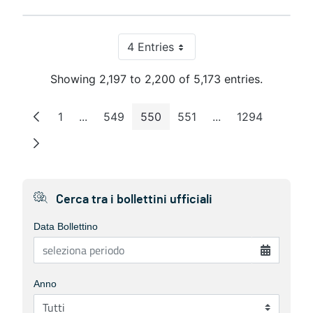
4 Entries
Per Page
Showing 2,197 to 2,200 of 5,173 entries.
1
...
549
550
551
...
1294
Page
Intermediate Pages
Page
Page
Page
Intermediate Page
Page
Cerca tra i bollettini ufficiali
Data Bollettino
Anno