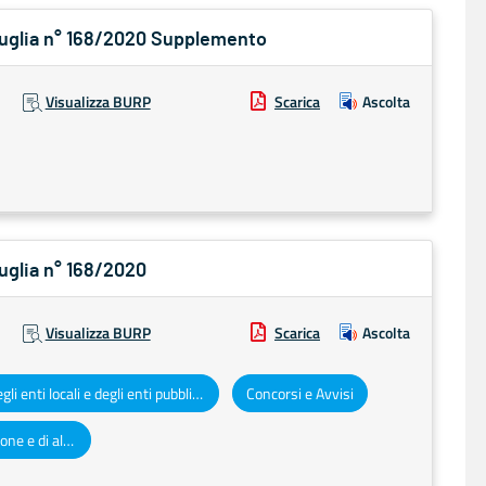
 Puglia n° 168/2020 Supplemento
Visualizza BURP
Scarica
Ascolta
Puglia n° 168/2020
Visualizza BURP
Scarica
Ascolta
Atti degli enti locali e degli enti pubblici e privati
Concorsi e Avvisi
Altri atti e avvisi della Regione e di altri enti pubblici che interessano la collettività regionale