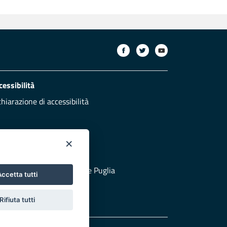
cessibilità
chiarazione di accessibilità
×
otezione civile
 al sito di Protezione Civile Puglia
ccetta tutti
Rifiuta tutti