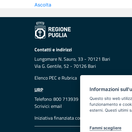
Ascolta
Contatti e indirizzi
Lungomare N. Sauro, 33 - 70121 Bari
Via G. Gentile, 52 - 70126 Bari
Elenco PEC
e
Rubrica
URP
Informazioni sull'
Telefono: 800 713939
Questo sito web utilizz
funzionamento e cookie 
Scrivici:
email
esterni. Questi ultimi
Iniziativa finanziata con risorse del POR Puglia
Fammi scegliere