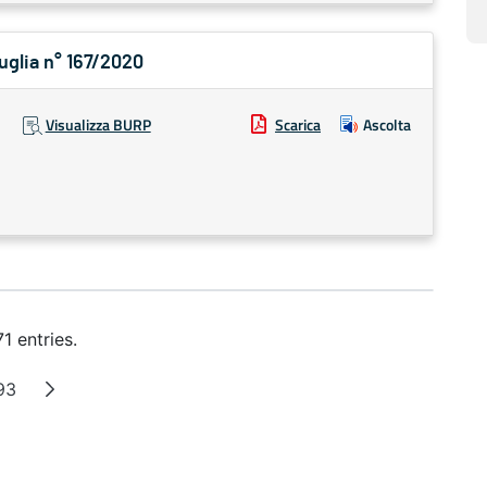
Puglia n° 167/2020
Visualizza BURP
Scarica
Ascolta
1 entries.
93
ediate Pages
Page