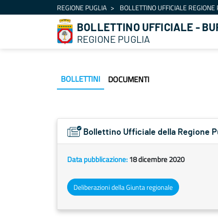
Navigation
REGIONE PUGLIA
BOLLETTINO UFFICIALE REGIONE 
Skip to Content
BOLLETTINO UFFICIALE - BU
REGIONE PUGLIA
BOLLETTINI
DOCUMENTI
Bollettino Ufficiale della Regione 
Data pubblicazione:
18 dicembre 2020
Deliberazioni della Giunta regionale