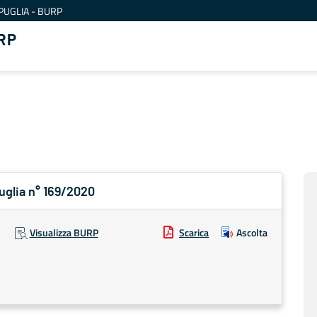
PUGLIA - BURP
RP
Puglia n° 169/2020
Visualizza BURP
Scarica
Ascolta