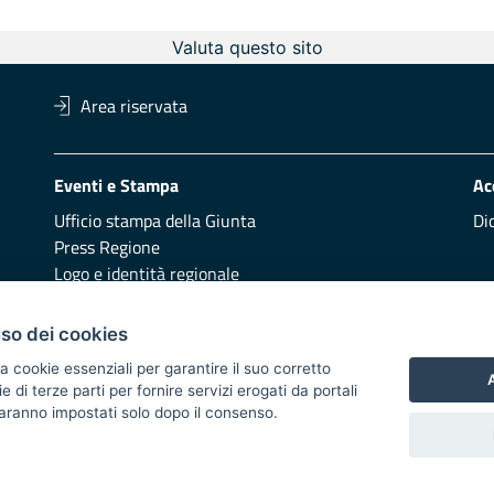
Valuta questo sito
Area riservata
Eventi e Stampa
Ac
Ufficio stampa della Giunta
Di
Press Regione
Logo e identità regionale
Redazione
Pr
uso dei cookies
Presentazione
Vai
a cookie essenziali per garantire il suo corretto
A
di terze parti per fornire servizi erogati da portali
Responsabili di pubblicazione
 saranno impostati solo dopo il consenso.
 2014/2020 - Asse XI