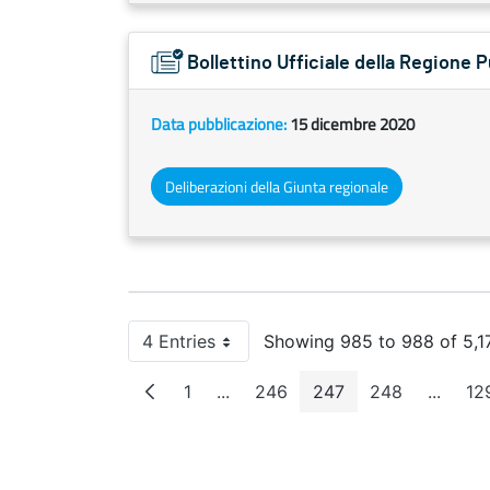
Bollettino Ufficiale della Regione 
Data pubblicazione:
15 dicembre 2020
Deliberazioni della Giunta regionale
4 Entries
Showing 985 to 988 of 5,17
Per Page
1
...
246
247
248
...
12
Page
Intermediate Pages
Page
Page
Page
Interm