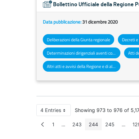
Bollettino Ufficiale della Regione 
Data pubblicazione:
31 dicembre 2020
Deliberazioni della Giunta regionale
Determinazioni dirigenziali aventi contenuto di interesse generale
Altri atti e avvisi della Regione e di altri enti pubblici che interessano la collettività regionale
4 Entries
Showing 973 to 976 of 5,171
Per Page
1
...
243
244
245
...
12
Page
Intermediate Pages
Page
Page
Page
Interm