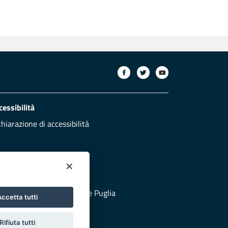
cessibilità
chiarazione di accessibilità
×
otezione civile
 al sito di Protezione Civile Puglia
ccetta tutti
Rifiuta tutti