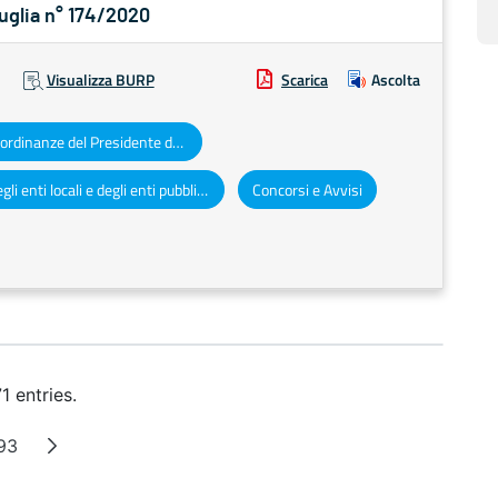
Puglia n° 174/2020
Visualizza BURP
Scarica
Ascolta
Decreti e ordinanze del Presidente della Giunta regionale
Atti degli enti locali e degli enti pubblici e privati
Concorsi e Avvisi
 entries.
93
ediate Pages
Page