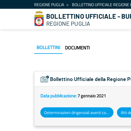
Navigation
REGIONE PUGLIA
BOLLETTINO UFFICIALE REGIONE 
Skip to Content
BOLLETTINO UFFICIALE - BU
REGIONE PUGLIA
BOLLETTINI
DOCUMENTI
Bollettino Ufficiale della Regione P
Data pubblicazione:
7 gennaio 2021
Determinazioni dirigenziali aventi contenuto di interesse generale