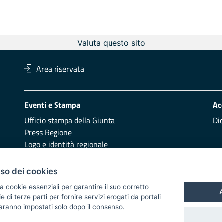
Valuta questo sito
Area riservata
Eventi e Stampa
Ac
Ufficio stampa della Giunta
Di
Press Regione
Logo e identità regionale
Redazione
Pr
uso dei cookies
Presentazione
Vai
a cookie essenziali per garantire il suo corretto
A
di terze parti per fornire servizi erogati da portali
Responsabili di pubblicazione
 saranno impostati solo dopo il consenso.
 2014/2020 - Asse XI