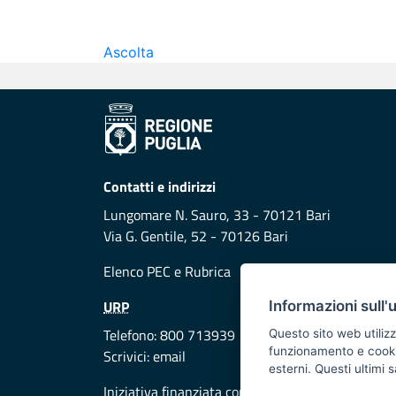
Ascolta
Contatti e indirizzi
Lungomare N. Sauro, 33 - 70121 Bari
Via G. Gentile, 52 - 70126 Bari
Elenco PEC
e
Rubrica
URP
Informazioni sull'
Telefono: 800 713939
Questo sito web utilizz
funzionamento e cookie 
Scrivici:
email
esterni. Questi ultimi
Iniziativa finanziata con risorse del POR Puglia