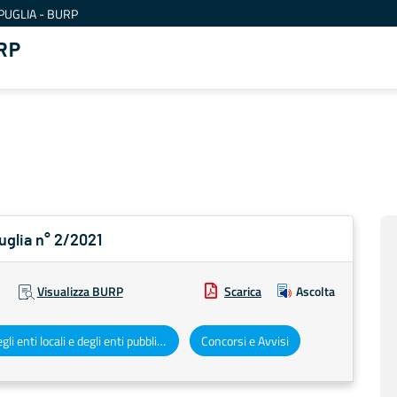
PUGLIA - BURP
RP
uglia n° 2/2021
Visualizza BURP
Scarica
Ascolta
Atti degli enti locali e degli enti pubblici e privati
Concorsi e Avvisi