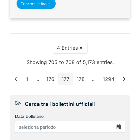
Concorsi e Avvisi
4 Entries
Per Page
Showing 705 to 708 of 5,173 entries.
1
...
176
177
178
...
1294
Page
Intermediate Pages
Page
Page
Page
Intermediate Pages
Page
Cerca tra i bollettini ufficiali
Data Bollettino