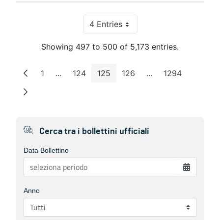
4 Entries
Per Page
Showing 497 to 500 of 5,173 entries.
1
...
124
125
126
...
1294
Page
Intermediate Pages
Page
Page
Page
Intermediate Pages
Page
Cerca tra i bollettini ufficiali
Data Bollettino
Anno