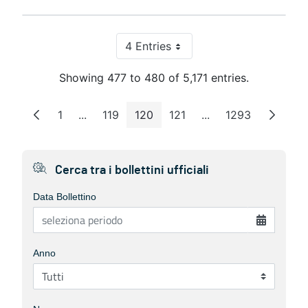
4 Entries
Per Page
Showing 477 to 480 of 5,171 entries.
1
...
119
120
121
...
1293
Page
Intermediate Pages
Page
Page
Page
Intermediate Pages
Page
Cerca tra i bollettini ufficiali
Data Bollettino
Anno