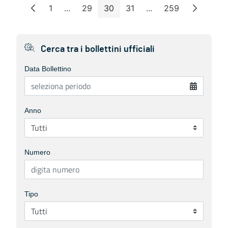
1
...
29
30
31
...
259
Page
Intermediate Pages
Page
Page
Page
Intermediate Pages
Page
Cerca tra i bollettini ufficiali
Data Bollettino
Anno
Numero
Tipo