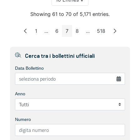
Per Page
Showing 61 to 70 of 5,171 entries.
1
...
6
7
8
...
518
Page
Intermediate Pages
Page
Page
Page
Intermediate Pages
Page
Cerca tra i bollettini ufficiali
Data Bollettino
Anno
Numero