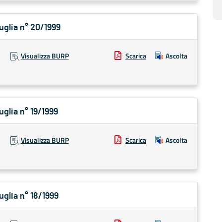
uglia n° 20/1999
Visualizza BURP
Scarica
Ascolta
uglia n° 19/1999
Visualizza BURP
Scarica
Ascolta
uglia n° 18/1999