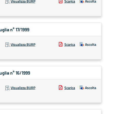
Visualizza BURP
Scarica
Ascolta
uglia n° 17/1999
Visualizza BURP
Scarica
Ascolta
uglia n° 16/1999
Visualizza BURP
Scarica
Ascolta