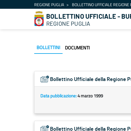
Navigation
REGIONE PUGLIA
BOLLETTINO UFFICIALE REGIONE 
Skip to Content
BOLLETTINO UFFICIALE - BU
REGIONE PUGLIA
BOLLETTINI
DOCUMENTI
Bollettino Ufficiale della Regione P
Data pubblicazione:
4 marzo 1999
Bollettino Ufficiale della Regione P