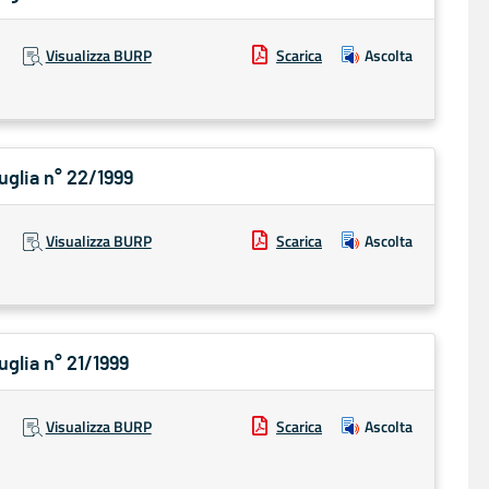
Visualizza BURP
Scarica
Ascolta
uglia n° 22/1999
Visualizza BURP
Scarica
Ascolta
uglia n° 21/1999
Visualizza BURP
Scarica
Ascolta