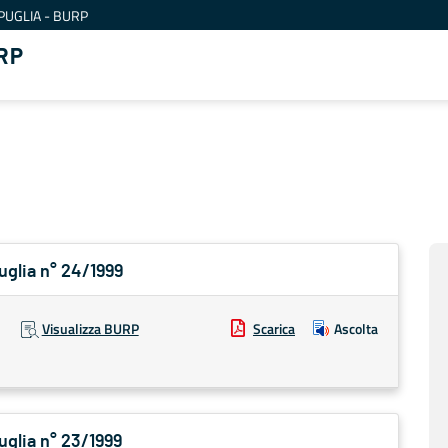
PUGLIA - BURP
RP
uglia n° 24/1999
Visualizza BURP
Scarica
Ascolta
uglia n° 23/1999