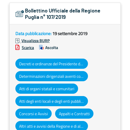
Bollettino Ufficiale della Regione
Puglia n° 107/2019
Data pubblicazione:
19 settembre 2019
Visualizza BURP
Scarica
Ascolta
Decreti e ordinanze del Presidente della Giunta regionale
Determinazioni dirigenziali aventi contenuto di interesse generale
Atti di organi statali e comunitari
Atti degli enti locali e degli enti pubblici e privati
Concorsi e Avvisi
Appalti e Contratti
Altri atti e avvisi della Regione e di altri enti pubblici che interessano la collettività regionale