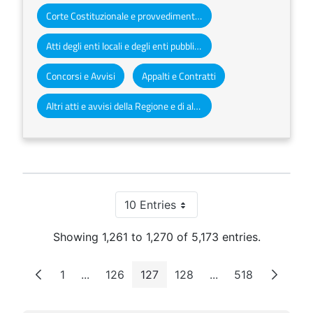
Corte Costituzionale e provvedimenti organi giurisdizionali
Atti degli enti locali e degli enti pubblici e privati
Concorsi e Avvisi
Appalti e Contratti
Altri atti e avvisi della Regione e di altri enti pubblici che interessano la collettività regionale
10 Entries
Per Page
Showing 1,261 to 1,270 of 5,173 entries.
1
...
126
127
128
...
518
Page
Intermediate Pages
Page
Page
Page
Intermediate Page
Page