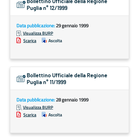
Bollettino Ufficiale della Regione
Puglia n° 12/1999
Data pubblicazione:
29 gennaio 1999
Visualizza BURP
Scarica
Ascolta
Bollettino Ufficiale della Regione
Puglia n° 11/1999
Data pubblicazione:
28 gennaio 1999
Visualizza BURP
Scarica
Ascolta