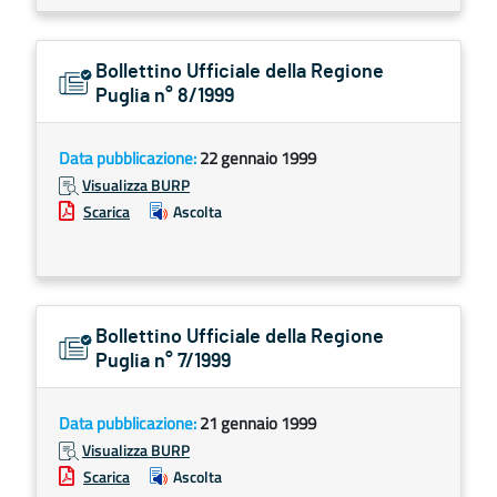
Bollettino Ufficiale della Regione
Puglia n° 8/1999
Data pubblicazione:
22 gennaio 1999
Visualizza BURP
Scarica
Ascolta
Bollettino Ufficiale della Regione
Puglia n° 7/1999
Data pubblicazione:
21 gennaio 1999
Visualizza BURP
Scarica
Ascolta