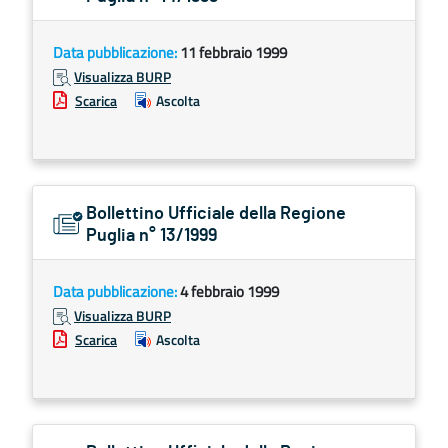
Data pubblicazione:
11 febbraio 1999
Visualizza BURP
Scarica
Ascolta
Bollettino Ufficiale della Regione
Puglia n° 13/1999
Data pubblicazione:
4 febbraio 1999
Visualizza BURP
Scarica
Ascolta