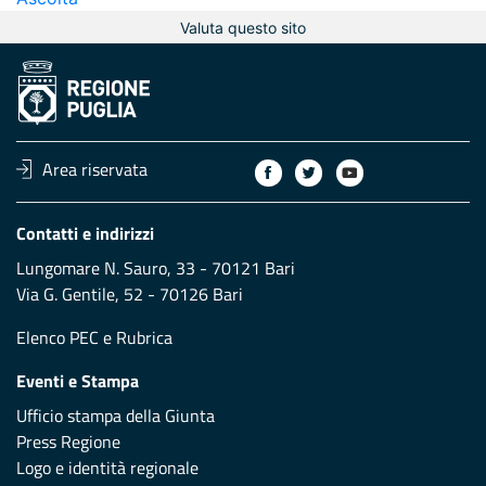
Valuta questo sito
Area riservata
Contatti e indirizzi
Lungomare N. Sauro, 33 - 70121 Bari
Via G. Gentile, 52 - 70126 Bari
Elenco PEC
e
Rubrica
Eventi e Stampa
Ufficio stampa della Giunta
Press Regione
Logo e identità regionale