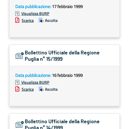
Data pubblicazione:
17 febbraio 1999
Visualizza BURP
Scarica
Ascolta
Bollettino Ufficiale della Regione
Puglia n° 15/1999
Data pubblicazione:
16 febbraio 1999
Visualizza BURP
Scarica
Ascolta
Bollettino Ufficiale della Regione
Puglia n° 14/1999