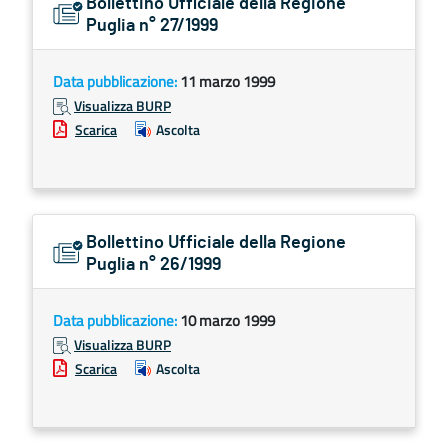
Bollettino Ufficiale della Regione
Puglia n° 27/1999
Data pubblicazione:
11 marzo 1999
Visualizza BURP
Scarica
Ascolta
Bollettino Ufficiale della Regione
Puglia n° 26/1999
Data pubblicazione:
10 marzo 1999
Visualizza BURP
Scarica
Ascolta