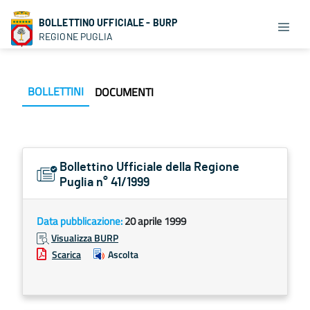
BOLLETTINO UFFICIALE - BURP
REGIONE PUGLIA
BOLLETTINI
DOCUMENTI
Bollettino Ufficiale della Regione
Puglia n° 41/1999
Data pubblicazione:
20 aprile 1999
Visualizza BURP
Scarica
Ascolta