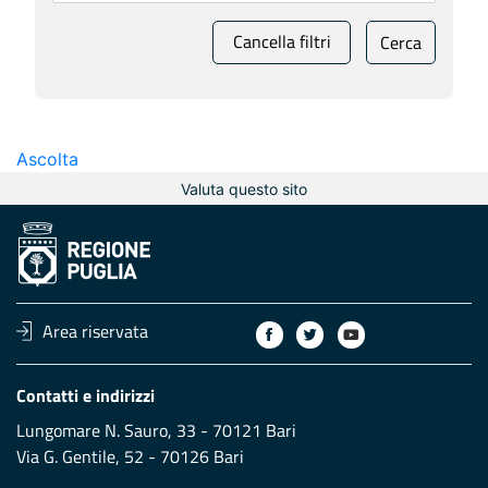
Cancella filtri
Cerca
Ascolta
Valuta questo sito
Area riservata
Contatti e indirizzi
Lungomare N. Sauro, 33 - 70121 Bari
Via G. Gentile, 52 - 70126 Bari