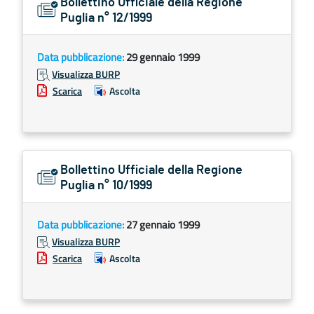
Bollettino Ufficiale della Regione
Puglia n° 12/1999
Data pubblicazione:
29 gennaio 1999
Visualizza BURP
Scarica
Ascolta
Bollettino Ufficiale della Regione
Puglia n° 10/1999
Data pubblicazione:
27 gennaio 1999
Visualizza BURP
Scarica
Ascolta