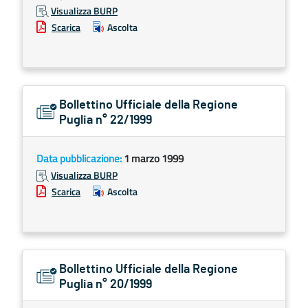
Visualizza BURP
Scarica
Ascolta
Bollettino Ufficiale della Regione
Puglia n° 22/1999
Data pubblicazione:
1 marzo 1999
Visualizza BURP
Scarica
Ascolta
Bollettino Ufficiale della Regione
Puglia n° 20/1999