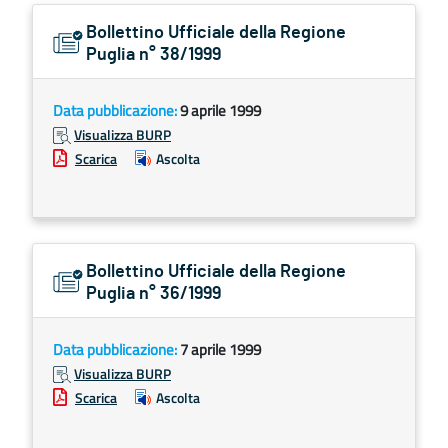
Bollettino Ufficiale della Regione
Puglia n° 38/1999
Data pubblicazione:
9 aprile 1999
Visualizza BURP
Scarica
Ascolta
Bollettino Ufficiale della Regione
Puglia n° 36/1999
Data pubblicazione:
7 aprile 1999
Visualizza BURP
Scarica
Ascolta