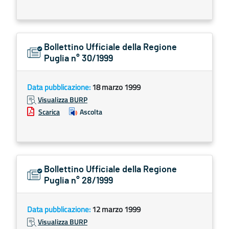
Bollettino Ufficiale della Regione
Puglia n° 30/1999
Data pubblicazione:
18 marzo 1999
Visualizza BURP
Scarica
Ascolta
Bollettino Ufficiale della Regione
Puglia n° 28/1999
Data pubblicazione:
12 marzo 1999
Visualizza BURP