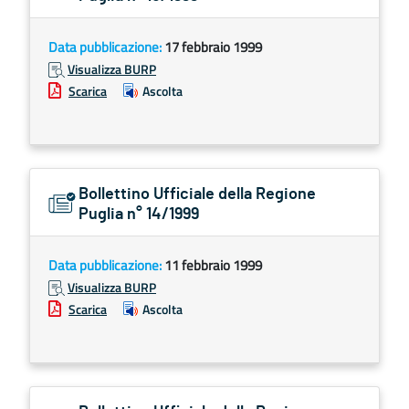
Data pubblicazione:
17 febbraio 1999
Visualizza BURP
Scarica
Ascolta
Bollettino Ufficiale della Regione
Puglia n° 14/1999
Data pubblicazione:
11 febbraio 1999
Visualizza BURP
Scarica
Ascolta