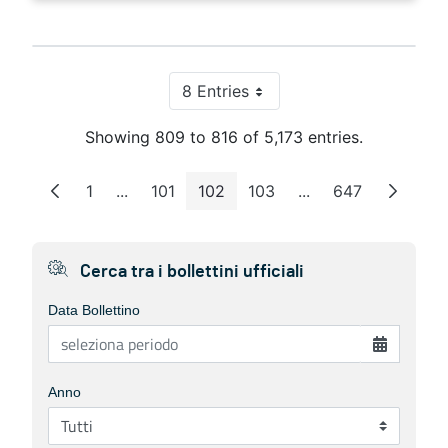
8 Entries
Per Page
Showing 809 to 816 of 5,173 entries.
1
...
101
102
103
...
647
Page
Intermediate Pages
Page
Page
Page
Intermediate Page
Page
Cerca tra i bollettini ufficiali
Data Bollettino
Anno