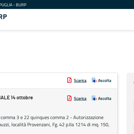
PUGLIA - BURP
RP
Scarica
Ascolta
LE 14 ottobre
Scarica
Ascolta
. b) comma 3 e 22 quinques comma 2 - Autorizzazione
puzzi, località Provenzani, Fg. 42 p.IIa 1214 di mq. 150,