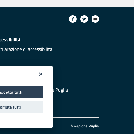
cessibilità
chiarazione di accessibilità
×
otezione civile
 al sito di Protezione Civile Puglia
ccetta tutti
Rifiuta tutti
© Regione Puglia