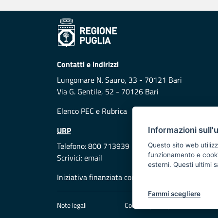
Contatti e indirizzi
Lungomare N. Sauro, 33 - 70121 Bari
Via G. Gentile, 52 - 70126 Bari
Elenco PEC
e
Rubrica
URP
Informazioni sull'
Telefono: 800 713939
Questo sito web utilizz
funzionamento e cookie 
Scrivici:
email
esterni. Questi ultimi
Iniziativa finanziata con risorse del POR Puglia
Fammi scegliere
Note legali
Cookie e privacy
Att