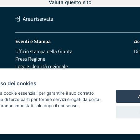
Valuta questo sito
Area riservata
Eventi e Stampa
Ac
Ufficio stampa della Giunta
Di
Press Regione
Logo e identità regionale
Redazione
Pr
uso dei cookies
Presentazione
Vai
a cookie essenziali per garantire il suo corretto
A
di terze parti per fornire servizi erogati da portali
Responsabili di pubblicazione
 saranno impostati solo dopo il consenso.
 2014/2020 - Asse XI
i di notifica
Feed RSS
Servizi Intranet