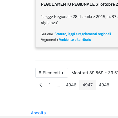
REGOLAMENTO REGIONALE 31 ottobre 201
“Legge Regionale 28 dicembre 2015, n. 37 a
Vigilanza”.
Sezione:
Statuto, leggi e regolamenti regionali
Argomenti:
Ambiente e territorio
8 Elementi
Mostrati 39.569 - 39.57
Per pagina
1
...
4946
4947
4948
..
Pagina
Pagine intermedie
Pagina
Pagina
Pagin
Ascolta