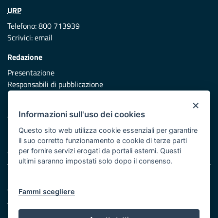
URP
Telefono: 800 713939
Scrivici:
email
Redazione
Presentazione
Responsabili di pubblicazione
×
Protezione civile
Informazioni sull'uso dei cookies
Vai al sito di Protezione Civile Puglia
Questo sito web utilizza cookie essenziali per garantire
Iniziativa finanziata con risorse del POR Puglia 2014/2020 -
il suo corretto funzionamento e cookie di terze parti
Asse XI
per fornire servizi erogati da portali esterni. Questi
ultimi saranno impostati solo dopo il consenso.
Note legali
Cookie e privacy
Fammi scegliere
Atti di notifica
Feed RSS