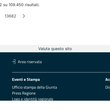
 su 109.450 risultati.
13682
agine intermedie
Pagina
Valuta questo sito
Area riservata
Eventi e Stampa
Ac
Ufficio stampa della Giunta
Di
Press Regione
Logo e identità regionale