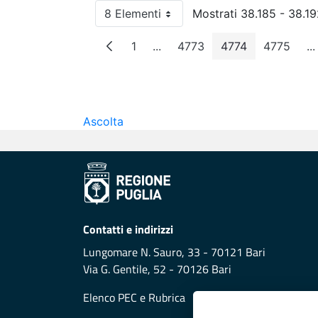
8 Elementi
Mostrati 38.185 - 38.192
Per pagina
1
...
4773
4774
4775
...
Pagina
Pagine intermedie
Pagina
Pagina
Pagina
P
Ascolta
Contatti e indirizzi
Lungomare N. Sauro, 33 - 70121 Bari
Via G. Gentile, 52 - 70126 Bari
Elenco PEC
e
Rubrica