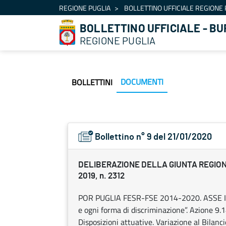
Navigazione
REGIONE PUGLIA
BOLLETTINO UFFICIALE REGIONE 
Salta al contenuto
BOLLETTINO UFFICIALE - BU
REGIONE PUGLIA
DOCUMENTI
BOLLETTINI
Bollettino n° 9 del 21/01/2020
DELIBERAZIONE DELLA GIUNTA REGION
2019, n. 2312
POR PUGLIA FESR-FSE 2014-2020. ASSE IX “P
e ogni forma di discriminazione”. Azione 9.14
Disposizioni attuative. Variazione al Bilan