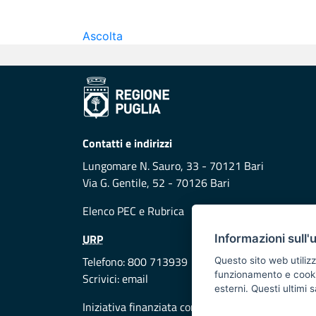
Ascolta
Contatti e indirizzi
Lungomare N. Sauro, 33 - 70121 Bari
Via G. Gentile, 52 - 70126 Bari
Elenco PEC
e
Rubrica
URP
Informazioni sull'
Telefono: 800 713939
Questo sito web utilizz
funzionamento e cookie 
Scrivici:
email
esterni. Questi ultimi
Iniziativa finanziata con risorse del POR Puglia