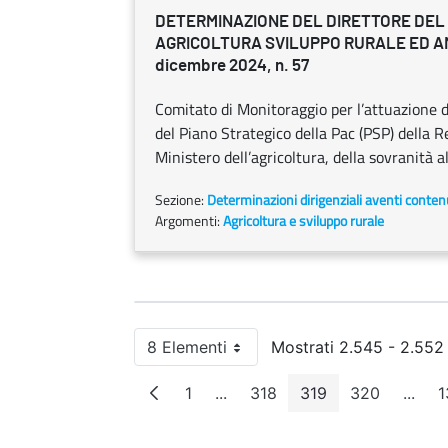
DETERMINAZIONE DEL DIRETTORE DEL
AGRICOLTURA SVILUPPO RURALE ED A
dicembre 2024, n. 57
Comitato di Monitoraggio per l’attuazione 
del Piano Strategico della Pac (PSP) della
Ministero dell’agricoltura, della sovranità a
Sezione:
Determinazioni dirigenziali aventi conten
Argomenti:
Agricoltura e sviluppo rurale
8 Elementi
Mostrati 2.545 - 2.552 
Per pagina
1
...
318
319
320
...
1
Pagina
Pagine intermedie
Pagina
Pagina
Pagina
Pagin