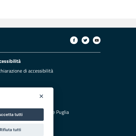
cessibilità
chiarazione di accessibilità
×
otezione civile
 al sito di Protezione Civile Puglia
ccetta tutti
Rifiuta tutti