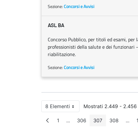
Sezione:
Concorsi e Avvisi
ASL BA
Concorso Pubblico, per titoli ed esami, per l
professionisti della salute e dei funzionari 
riabilitazione.
Sezione:
Concorsi e Avvisi
8 Elementi
Mostrati 2.449 - 2.456 
Per pagina
1
...
306
307
308
...
Pagina
Pagine intermedie
Pagina
Pagina
Pagina
Pagi