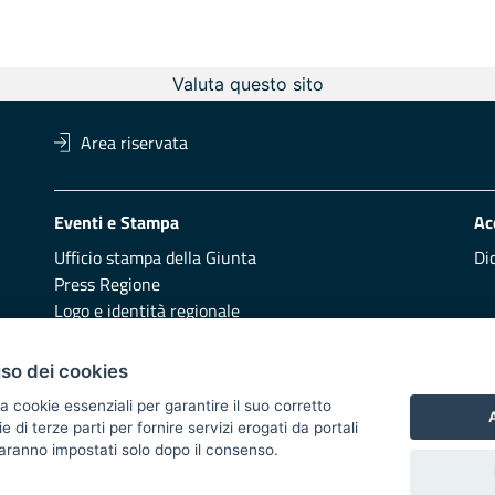
Valuta questo sito
Area riservata
Eventi e Stampa
Ac
Ufficio stampa della Giunta
Di
Press Regione
Logo e identità regionale
Redazione
Pr
uso dei cookies
Presentazione
Vai
a cookie essenziali per garantire il suo corretto
A
di terze parti per fornire servizi erogati da portali
Responsabili di pubblicazione
 saranno impostati solo dopo il consenso.
 2014/2020 - Asse XI