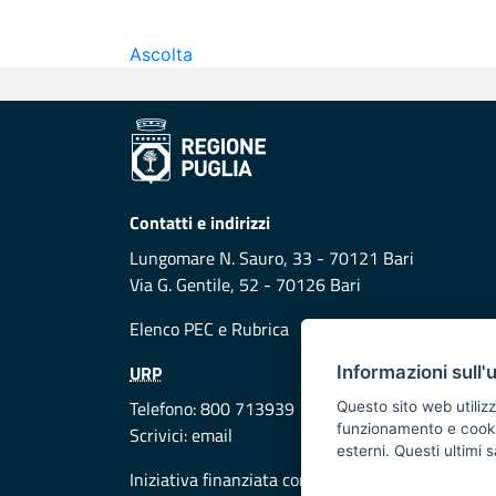
Ascolta
Contatti e indirizzi
Lungomare N. Sauro, 33 - 70121 Bari
Via G. Gentile, 52 - 70126 Bari
Elenco PEC
e
Rubrica
URP
Informazioni sull'
Telefono: 800 713939
Questo sito web utilizz
funzionamento e cookie 
Scrivici:
email
esterni. Questi ultimi
Iniziativa finanziata con risorse del POR Puglia