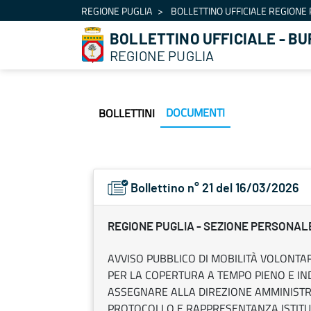
Navigazione
REGIONE PUGLIA
BOLLETTINO UFFICIALE REGIONE 
Salta al contenuto
BOLLETTINO UFFICIALE - BU
REGIONE PUGLIA
DOCUMENTI
BOLLETTINI
Bollettino n° 21 del 16/03/2026
REGIONE PUGLIA - SEZIONE PERSONAL
AVVISO PUBBLICO DI MOBILITÀ VOLONTARIA
PER LA COPERTURA A TEMPO PIENO E IND
ASSEGNARE ALLA DIREZIONE AMMINISTRA
PROTOCOLLO E RAPPRESENTANZA ISTITU