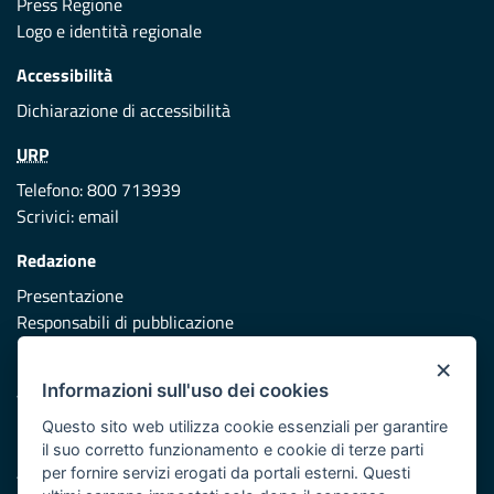
Press Regione
Logo e identità regionale
Accessibilità
Dichiarazione di accessibilità
URP
Telefono: 800 713939
Scrivici:
email
Redazione
Presentazione
Responsabili di pubblicazione
×
Protezione civile
Informazioni sull'uso dei cookies
Vai al sito di Protezione Civile Puglia
Questo sito web utilizza cookie essenziali per garantire
Iniziativa finanziata con risorse del POR Puglia 2014/2020 -
il suo corretto funzionamento e cookie di terze parti
Asse XI
per fornire servizi erogati da portali esterni. Questi