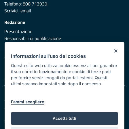
Telefono: 800 713939
Scrivici:
email
Redazione
Presentazione
Responsabili di pubblicazione
×
Protezione civile
Informazioni sull'uso dei cookies
Vai al sito di Protezione Civile Puglia
Questo sito web utilizza cookie essenziali per garantire
Iniziativa finanziata con risorse del POR Puglia 2014/2020 -
il suo corretto funzionamento e cookie di terze parti
Asse XI
per fornire servizi erogati da portali esterni. Questi
ultimi saranno impostati solo dopo il consenso.
Note legali
Cookie e privacy
Fammi scegliere
Atti di notifica
Feed RSS
Accetta tutti
Servizi Intranet