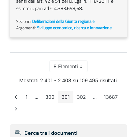
sensi dell’art. 42 e 51 del D. Lgs. n. 118/2011 e
ss.mm.ii. pari ad € 4.383.658,68.
Sezione:
Deliberazioni della Giunta regionale
Argomenti:
Sviluppo economico, ricerca e innovazione
8 Elementi
Per pagina
Mostrati 2.401 - 2.408 su 109.495 risultati.
1
...
300
301
302
...
13687
Pagina
Pagine intermedie
Pagina
Pagina
Pagina
Pagine intermedie
Pagina
Cerca tra i documenti