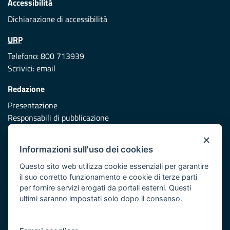
Accessibilità
Dichiarazione di accessibilità
URP
Telefono: 800 713939
Scrivici:
email
Redazione
Presentazione
Responsabili di pubblicazione
×
Protezione civile
Informazioni sull'uso dei cookies
Vai al sito di Protezione Civile Puglia
Questo sito web utilizza cookie essenziali per garantire
Iniziativa finanziata con risorse del POR Puglia 2014/2020 -
il suo corretto funzionamento e cookie di terze parti
Asse XI
per fornire servizi erogati da portali esterni. Questi
ultimi saranno impostati solo dopo il consenso.
Note legali
Cookie e privacy