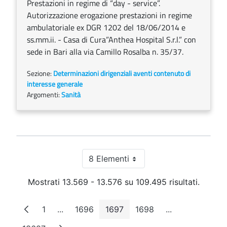
Prestazioni in regime di “day - service”.
Autorizzazione erogazione prestazioni in regime
ambulatoriale ex DGR 1202 del 18/06/2014 e
ss.mm.ii. - Casa di Cura”Anthea Hospital S.r.l.” con
sede in Bari alla via Camillo Rosalba n. 35/37.
Sezione:
Determinazioni dirigenziali aventi contenuto di
interesse generale
Argomenti:
Sanità
8 Elementi
Per pagina
Mostrati 13.569 - 13.576 su 109.495 risultati.
1
...
1696
1697
1698
...
Pagina
Pagine intermedie
Pagina
Pagina
Pagina
Pagine interme