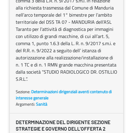
comma 3 della L.R. n. 9/2017 s.m.i. in relazione
alla richiesta trasmessa dal Comune di Manduria
nell’arco temporale del 1° bimestre per l’ambito
territoriale del DSS TA 07 - MANDURIA dell’ASL
Taranto per l’attività di diagnostica per immagini
con utilizzo di grandi macchine, di cui all’art. 5,
comma 1, punto 1.6.3 della L. R. n. 9/2017 s.m.i. e
del R.R. n. 9/2022 a seguito dell’ istanza di
autorizzazione alla realizzazione/installazione di
n. 1 TC e di n. 1 RMN grande macchina presentata
dalla società “STUDIO RADIOLOGICO DR. OSTILLIO
S.R.L.”.
Sezione:
Determinazioni dirigenziali aventi contenuto di
interesse generale
Argomenti:
Sanità
DETERMINAZIONE DEL DIRIGENTE SEZIONE
STRATEGIE E GOVERNO DELL’OFFERTA 2