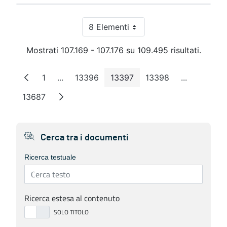
8 Elementi
Per pagina
Mostrati 107.169 - 107.176 su 109.495 risultati.
1
...
13396
13397
13398
...
Pagina
Pagine intermedie
Pagina
Pagina
Pagina
Pagine int
13687
Pagina
Cerca tra i documenti
Ricerca testuale
Ricerca estesa al contenuto