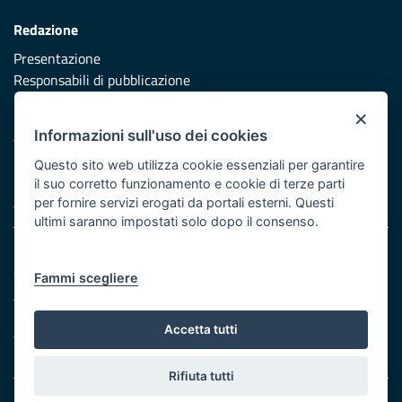
Redazione
Presentazione
Responsabili di pubblicazione
×
Protezione civile
Informazioni sull'uso dei cookies
Vai al sito di Protezione Civile Puglia
Questo sito web utilizza cookie essenziali per garantire
Iniziativa finanziata con risorse del POR Puglia 2014/2020 -
il suo corretto funzionamento e cookie di terze parti
Asse XI
per fornire servizi erogati da portali esterni. Questi
ultimi saranno impostati solo dopo il consenso.
Note legali
Cookie e privacy
Fammi scegliere
Atti di notifica
Feed RSS
Accetta tutti
Servizi Intranet
Rifiuta tutti