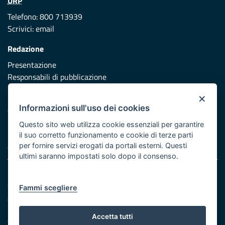
URP
Telefono: 800 713939
Scrivici:
email
Redazione
Presentazione
Responsabili di pubblicazione
×
Protezione civile
Informazioni sull'uso dei cookies
Vai al sito di Protezione Civile Puglia
Questo sito web utilizza cookie essenziali per garantire
Iniziativa finanziata con risorse del POR Puglia 2014/2020 -
il suo corretto funzionamento e cookie di terze parti
Asse XI
per fornire servizi erogati da portali esterni. Questi
ultimi saranno impostati solo dopo il consenso.
Note legali
Cookie e privacy
Fammi scegliere
Atti di notifica
Feed RSS
Accetta tutti
Servizi Intranet