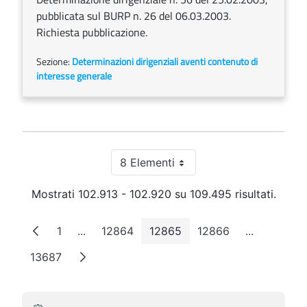
pubblicata sul BURP n. 26 del 06.03.2003.
Richiesta pubblicazione.
Sezione:
Determinazioni dirigenziali aventi contenuto di
interesse generale
8 Elementi
Per pagina
Mostrati 102.913 - 102.920 su 109.495 risultati.
1
...
12864
12865
12866
...
Pagina
Pagine intermedie
Pagina
Pagina
Pagina
Pagine int
13687
Pagina