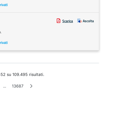
rivati
Scarica
Ascolta
.
rivati
52 su 109.495 risultati.
...
13687
ina
Pagine intermedie
Pagina