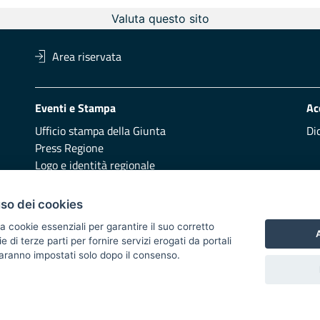
Valuta questo sito
Area riservata
Eventi e Stampa
Ac
Ufficio stampa della Giunta
Di
Press Regione
Logo e identità regionale
Redazione
Pr
uso dei cookies
Presentazione
Vai
a cookie essenziali per garantire il suo corretto
A
di terze parti per fornire servizi erogati da portali
Responsabili di pubblicazione
 saranno impostati solo dopo il consenso.
 2014/2020 - Asse XI
i di notifica
Feed RSS
Servizi Intranet