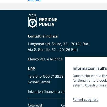
Contatti e indirizzi
Lungomare N. Sauro, 33 - 70121 Bari
Via G. Gentile, 52 - 70126 Bari
Elenco PEC
e
Rubrica
URP
Informazioni sull'
Telefono: 800 713939
Questo sito web utilizz
funzionamento e cookie 
Scrivici:
email
esterni. Questi ultimi
Iniziativa finanziata con risorse del POR Puglia
Fammi scegliere
Note legali
Cookie e privacy
Att