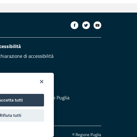
cessibilità
chiarazione di accessibilità
×
otezione civile
 al sito di Protezione Civile Puglia
ccetta tutti
Rifiuta tutti
© Regione Puglia