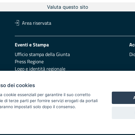
Valuta questo sito
Area riservata
Eventi e Stampa
Ac
Ufficio stampa della Giunta
Di
Press Regione
Logo e identità regionale
Redazione
Pr
uso dei cookies
Presentazione
Vai
a cookie essenziali per garantire il suo corretto
A
di terze parti per fornire servizi erogati da portali
Responsabili di pubblicazione
 saranno impostati solo dopo il consenso.
 2014/2020 - Asse XI
i di notifica
Feed RSS
Servizi Intranet