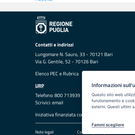
Contatti e indirizzi
Lungomare N. Sauro, 33 - 70121 Bari
Via G. Gentile, 52 - 70126 Bari
Elenco PEC
e
Rubrica
URP
Informazioni sull'
Telefono: 800 713939
Questo sito web utilizz
funzionamento e cookie 
Scrivici:
email
esterni. Questi ultimi
Iniziativa finanziata con risorse del POR Puglia
Fammi scegliere
Note legali
Cookie e privacy
Att