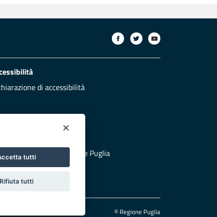
cessibilità
chiarazione di accessibilità
×
otezione civile
 al sito di Protezione Civile Puglia
ccetta tutti
Rifiuta tutti
© Regione Puglia