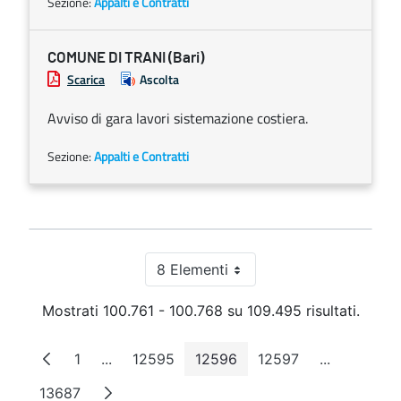
Sezione:
Appalti e Contratti
COMUNE DI TRANI (Bari)
Scarica
Ascolta
Avviso di gara lavori sistemazione costiera.
Sezione:
Appalti e Contratti
8 Elementi
Per pagina
Mostrati 100.761 - 100.768 su 109.495 risultati.
1
...
12595
12596
12597
...
Pagina
Pagine intermedie
Pagina
Pagina
Pagina
Pagine int
13687
Pagina