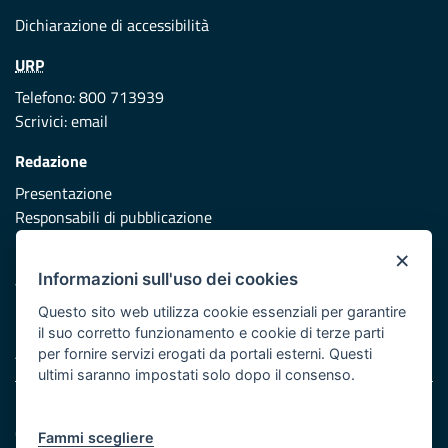
Dichiarazione di accessibilità
URP
Telefono: 800 713939
Scrivici:
email
Redazione
Presentazione
Responsabili di pubblicazione
×
Protezione civile
Informazioni sull'uso dei cookies
Vai al sito di Protezione Civile Puglia
Questo sito web utilizza cookie essenziali per garantire
Iniziativa finanziata con risorse del POR Puglia 2014/2020 -
il suo corretto funzionamento e cookie di terze parti
Asse XI
per fornire servizi erogati da portali esterni. Questi
ultimi saranno impostati solo dopo il consenso.
Note legali
Cookie e privacy
Fammi scegliere