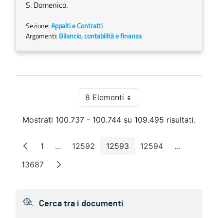
S. Domenico.
Sezione:
Appalti e Contratti
Argomenti:
Bilancio, contabilità e finanza
8 Elementi
Per pagina
Mostrati 100.737 - 100.744 su 109.495 risultati.
1
...
12592
12593
12594
...
Pagina
Pagine intermedie
Pagina
Pagina
Pagina
Pagine int
13687
Pagina
Cerca tra i documenti