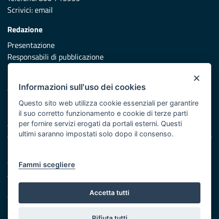
Scrivici:
email
Redazione
Presentazione
Responsabili di pubblicazione
×
Protezione civile
Informazioni sull'uso dei cookies
Vai al sito di Protezione Civile Puglia
Questo sito web utilizza cookie essenziali per garantire
Iniziativa finanziata con risorse del POR Puglia 2014/2020 -
il suo corretto funzionamento e cookie di terze parti
Asse XI
per fornire servizi erogati da portali esterni. Questi
ultimi saranno impostati solo dopo il consenso.
Note legali
Cookie e privacy
Fammi scegliere
Atti di notifica
Feed RSS
Accetta tutti
Servizi Intranet
Rifiuta tutti