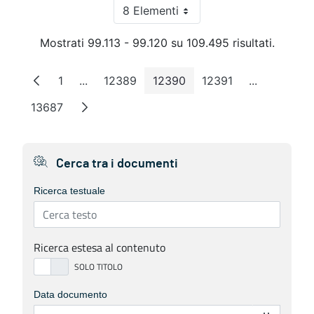
8 Elementi
Per pagina
Mostrati 99.113 - 99.120 su 109.495 risultati.
1
...
12389
12390
12391
...
Pagina
Pagine intermedie
Pagina
Pagina
Pagina
Pagine inte
13687
Pagina
Cerca tra i documenti
Ricerca testuale
Ricerca estesa al contenuto
Data documento