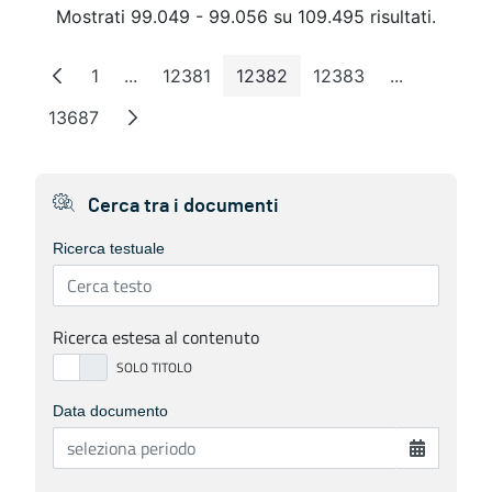
Mostrati 99.049 - 99.056 su 109.495 risultati.
1
...
12381
12382
12383
...
Pagina
Pagine intermedie
Pagina
Pagina
Pagina
Pagine inte
13687
Pagina
Cerca tra i documenti
Ricerca testuale
Ricerca estesa al contenuto
Data documento