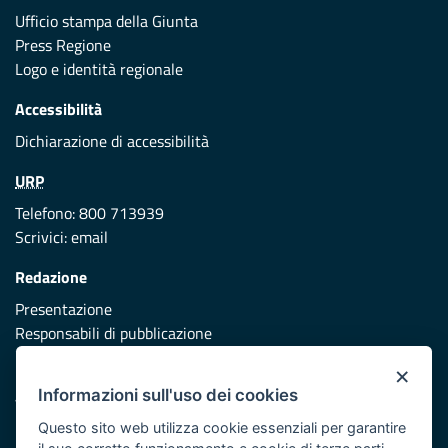
Ufficio stampa della Giunta
Press Regione
Logo e identità regionale
Accessibilità
Dichiarazione di accessibilità
URP
Telefono: 800 713939
Scrivici:
email
Redazione
Presentazione
Responsabili di pubblicazione
×
Protezione civile
Informazioni sull'uso dei cookies
Vai al sito di Protezione Civile Puglia
Questo sito web utilizza cookie essenziali per garantire
Iniziativa finanziata con risorse del POR Puglia 2014/2020 -