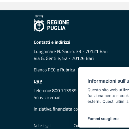
Contatti e indirizzi
Lungomare N. Sauro, 33 - 70121 Bari
Via G. Gentile, 52 - 70126 Bari
Elenco PEC
e
Rubrica
URP
Informazioni sull'
Telefono: 800 713939
Questo sito web utilizz
funzionamento e cookie 
Scrivici:
email
esterni. Questi ultimi
Iniziativa finanziata con risorse del POR Puglia
Fammi scegliere
Note legali
Cookie e privacy
Att