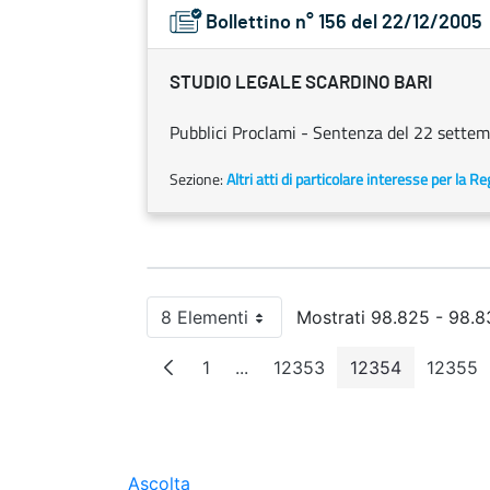
Bollettino n° 156 del 22/12/2005
STUDIO LEGALE SCARDINO BARI
Pubblici Proclami - Sentenza del 22 settem
Sezione:
Altri atti di particolare interesse per la R
8 Elementi
Mostrati 98.825 - 98.83
Per pagina
1
...
12353
12354
12355
Pagina
Pagine intermedie
Pagina
Pagina
Pag
Ascolta