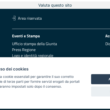
Valuta questo sito
Area riservata
Eventi e Stampa
Ac
Ufficio stampa della Giunta
Di
Press Regione
Logo e identità regionale
Redazione
Pr
uso dei cookies
Presentazione
Vai
a cookie essenziali per garantire il suo corretto
A
di terze parti per fornire servizi erogati da portali
Responsabili di pubblicazione
 saranno impostati solo dopo il consenso.
 2014/2020 - Asse XI
i di notifica
Feed RSS
Servizi Intranet