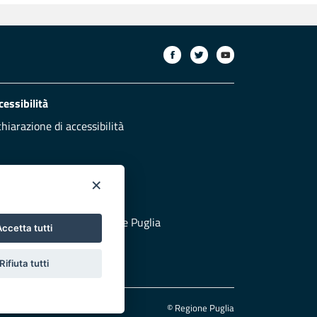
cessibilità
chiarazione di accessibilità
×
otezione civile
 al sito di Protezione Civile Puglia
ccetta tutti
Rifiuta tutti
© Regione Puglia