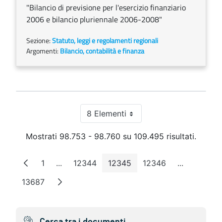
"Bilancio di previsione per l'esercizio finanziario
2006 e bilancio pluriennale 2006-2008"
Sezione:
Statuto, leggi e regolamenti regionali
Argomenti:
Bilancio, contabilità e finanza
8 Elementi
Per pagina
Mostrati 98.753 - 98.760 su 109.495 risultati.
1
...
12344
12345
12346
...
Pagina
Pagine intermedie
Pagina
Pagina
Pagina
Pagine int
13687
Pagina