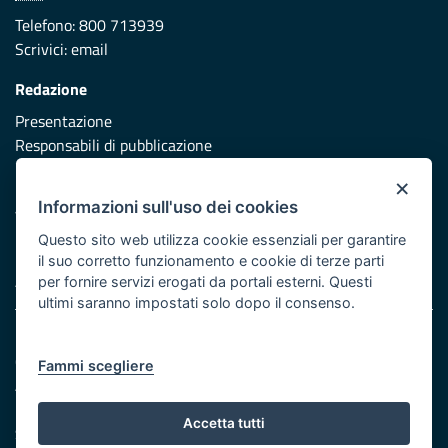
Telefono: 800 713939
Scrivici:
email
Redazione
Presentazione
Responsabili di pubblicazione
×
Protezione civile
Informazioni sull'uso dei cookies
Vai al sito di Protezione Civile Puglia
Questo sito web utilizza cookie essenziali per garantire
Iniziativa finanziata con risorse del POR Puglia 2014/2020 -
il suo corretto funzionamento e cookie di terze parti
Asse XI
per fornire servizi erogati da portali esterni. Questi
ultimi saranno impostati solo dopo il consenso.
Note legali
Cookie e privacy
Fammi scegliere
Atti di notifica
Feed RSS
Accetta tutti
Servizi Intranet