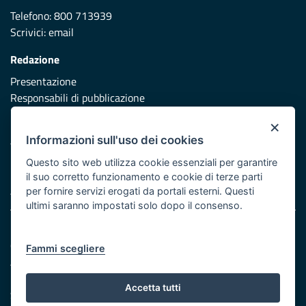
Telefono: 800 713939
Scrivici:
email
Redazione
Presentazione
Responsabili di pubblicazione
×
Protezione civile
Informazioni sull'uso dei cookies
Vai al sito di Protezione Civile Puglia
Questo sito web utilizza cookie essenziali per garantire
Iniziativa finanziata con risorse del POR Puglia 2014/2020 -
il suo corretto funzionamento e cookie di terze parti
Asse XI
per fornire servizi erogati da portali esterni. Questi
ultimi saranno impostati solo dopo il consenso.
Note legali
Cookie e privacy
Fammi scegliere
Atti di notifica
Feed RSS
Accetta tutti
Servizi Intranet