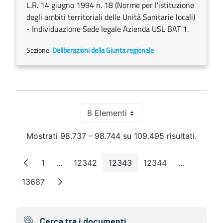
L.R. 14 giugno 1994 n. 18 (Norme per l'istituzione
degli ambiti territoriali delle Unità Sanitarie locali)
- Individuazione Sede legale Azienda USL BAT 1.
Sezione:
Deliberazioni della Giunta regionale
8 Elementi
Per pagina
Mostrati 98.737 - 98.744 su 109.495 risultati.
1
...
12342
12343
12344
...
Pagina
Pagine intermedie
Pagina
Pagina
Pagina
Pagine int
13687
Pagina
Cerca tra i documenti