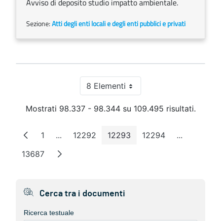
Avviso di deposito studio impatto ambientale.
Sezione:
Atti degli enti locali e degli enti pubblici e privati
8 Elementi
Per pagina
Mostrati 98.337 - 98.344 su 109.495 risultati.
1
...
12292
12293
12294
...
Pagina
Pagine intermedie
Pagina
Pagina
Pagina
Pagine int
13687
Pagina
Cerca tra i documenti
Ricerca testuale