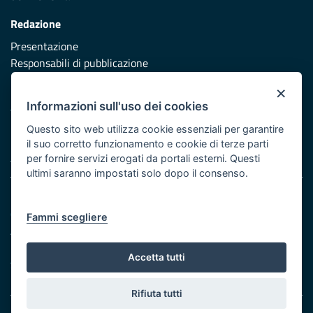
Redazione
Presentazione
Responsabili di pubblicazione
×
Protezione civile
Informazioni sull'uso dei cookies
Vai al sito di Protezione Civile Puglia
Questo sito web utilizza cookie essenziali per garantire
Iniziativa finanziata con risorse del POR Puglia 2014/2020 -
il suo corretto funzionamento e cookie di terze parti
Asse XI
per fornire servizi erogati da portali esterni. Questi
ultimi saranno impostati solo dopo il consenso.
Note legali
Cookie e privacy
Fammi scegliere
Atti di notifica
Feed RSS
Accetta tutti
Servizi Intranet
Rifiuta tutti