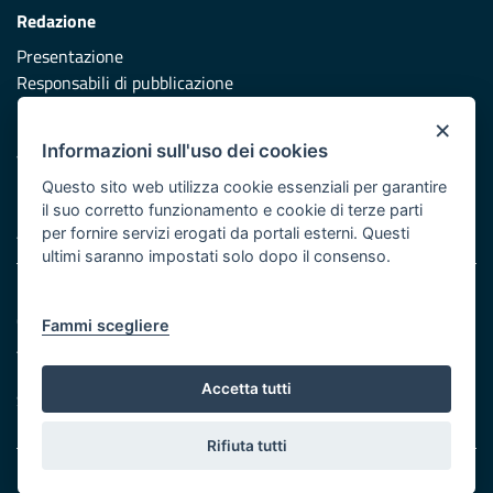
Redazione
Presentazione
Responsabili di pubblicazione
×
Protezione civile
Informazioni sull'uso dei cookies
Vai al sito di Protezione Civile Puglia
Questo sito web utilizza cookie essenziali per garantire
Iniziativa finanziata con risorse del POR Puglia 2014/2020 -
il suo corretto funzionamento e cookie di terze parti
Asse XI
per fornire servizi erogati da portali esterni. Questi
ultimi saranno impostati solo dopo il consenso.
Note legali
Cookie e privacy
Fammi scegliere
Atti di notifica
Feed RSS
Accetta tutti
Servizi Intranet
Rifiuta tutti
© Regione Puglia