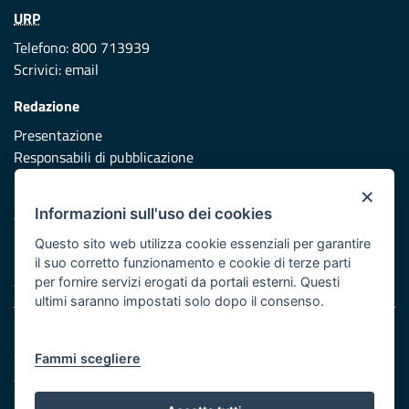
URP
Telefono: 800 713939
Scrivici:
email
Redazione
Presentazione
Responsabili di pubblicazione
×
Protezione civile
Informazioni sull'uso dei cookies
Vai al sito di Protezione Civile Puglia
Questo sito web utilizza cookie essenziali per garantire
Iniziativa finanziata con risorse del POR Puglia 2014/2020 -
il suo corretto funzionamento e cookie di terze parti
Asse XI
per fornire servizi erogati da portali esterni. Questi
ultimi saranno impostati solo dopo il consenso.
Note legali
Cookie e privacy
Fammi scegliere
Atti di notifica
Feed RSS