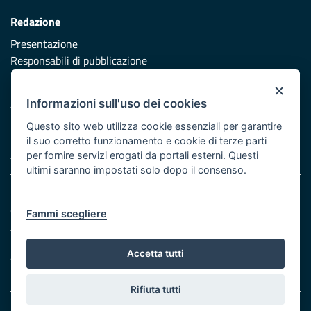
Redazione
Presentazione
Responsabili di pubblicazione
×
Protezione civile
Informazioni sull'uso dei cookies
Vai al sito di Protezione Civile Puglia
Questo sito web utilizza cookie essenziali per garantire
Iniziativa finanziata con risorse del POR Puglia 2014/2020 -
il suo corretto funzionamento e cookie di terze parti
Asse XI
per fornire servizi erogati da portali esterni. Questi
ultimi saranno impostati solo dopo il consenso.
Note legali
Cookie e privacy
Fammi scegliere
Atti di notifica
Feed RSS
Accetta tutti
Servizi Intranet
Rifiuta tutti