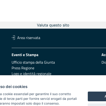
Valuta questo sito
Area riservata
Eventi e Stampa
Ac
Ufficio stampa della Giunta
Di
Press Regione
Logo e identità regionale
Redazione
Pr
uso dei cookies
Presentazione
Vai
a cookie essenziali per garantire il suo corretto
A
di terze parti per fornire servizi erogati da portali
Responsabili di pubblicazione
 saranno impostati solo dopo il consenso.