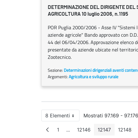
DETERMINAZIONE DEL DIRIGENTE DEL
AGRICOLTURA 10 luglio 2006, n.1195
POR Puglia 2000/2006 - Asse IV "Sistemi lo
aziende agricole" Bando approvato con D.D.
44 del 06/04/2006. Approvazione elenco de
presentate da aziende ubicate nel territori
Zootecnico.
Sezione:
Determinazioni dirigenziali aventi conten
Argomenti:
Agricoltura e sviluppo rurale
8 Elementi
Mostrati 97.169 - 97.176
Per pagina
1
...
12146
12147
12148
Pagina
Pagine intermedie
Pagina
Pagina
Pagi