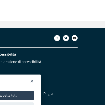
cessibilità
chiarazione di accessibilità
×
otezione civile
 al sito di Protezione Civile Puglia
ccetta tutti