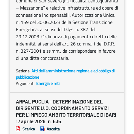
Comune di San Severo (FG) località Centoquaranta
– Mezzanone” e relative infrastrutture ed opere di
connessione indispensabili. Autorizzazione Unica
n. 159 del 30.06.2023 della Sezione Transizione
Energetica, ai sensi del D.lgs. n. 387 del
29.12.2003. Ordinanza di pagamento diretto delle
indennità, ai sensi dell’art. 26 comma 1 del D.P.R.
n. 327/2001 e ss.mm., da corrispondere in favore
di una ditta concordataria.
Sezione:
Atti dell'amministrazione regionale ad obbligo di
pubblicazione
Argomenti:
Energia e reti
ARPAL PUGLIA - DETERMINAZIONE DEL
DIRIGENTE U.O. COORDINAMENTO SERVIZI
PER L’IMPIEGO AMBITO TERRITORIALE DI BARI
17 aprile 2026, n. 535.
Scarica
Ascolta