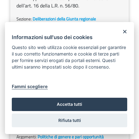
dell’art. 16 della L.R. n. 56/80.
Sezione:
Deliberazioni della Giunta regionale
Argomenti:
Urbanistica e politiche abitative
×
Informazioni sull'uso dei cookies
DELIBERAZIONE DELLA GIUNTA REGIONALE 9
Questo sito web utilizza cookie essenziali per garantire
aprile 2026, n. 410
il suo corretto funzionamento e cookie di terze parti
Scarica
Ascolta
per fornire servizi erogati da portali esterni. Questi
ultimi saranno impostati solo dopo il consenso.
PN Capacità per la Coesione-Operazione 1.1.4
Sostegno ai progetti di rafforzamento
amministrativo – PrigA. Progetto: “Verso il
Fammi scegliere
mainstreaming di genere nella PA. Potenziamento
della capacità amministrativa attraverso la
Accetta tutti
strutturazione di strumenti e metodologie”. Presa
d’atto del progetto e indicazioni per l’attuazione.
Rifiuta tutti
Sezione:
Deliberazioni della Giunta regionale
Argomenti:
Politiche di genere e pari opportunità